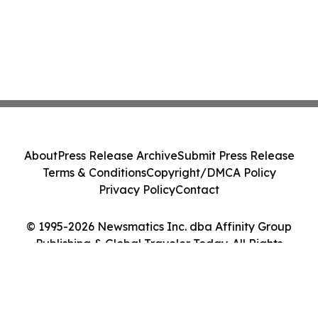
About
Press Release Archive
Submit Press Release
Terms & Conditions
Copyright/DMCA Policy
Privacy Policy
Contact
© 1995-2026 Newsmatics Inc. dba Affinity Group
Publishing & Global Traveler Today. All Rights
Reserved.
Cookie Settings / Your Privacy Choices